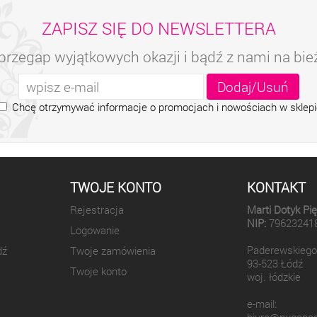
ZAPISZ SIĘ DO NEWSLETTERA
przegap wyjątkowych okazji i bądź z nami na bi
Chcę otrzymywać informacje o promocjach i nowościach w sklepi
TWOJE KONTO
KONTAKT
Rejestracja
Marti Dotyk Pi
NIP:
79623241
Logowanie
Paderewskiego
dź
Twoje zamówienia
93-523 Łódź
Twoje konto
woj. łódzkie
e-mail: