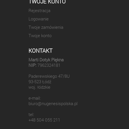
TWOJE KONTO
Rejestracja
Logowanie
Twoje zamówienia
Twoje konto
KONTAKT
Marti Dotyk Piękna
NIP:
7962324181
Paderewskiego 47/8U
93-523 Łódź
woj. łódzkie
e-mail:
biuro@nugenesispolska.pl
tel:
+48 504 055 211