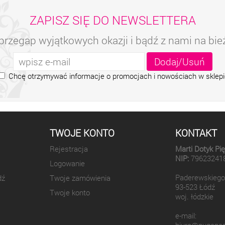
ZAPISZ SIĘ DO NEWSLETTERA
przegap wyjątkowych okazji i bądź z nami na bi
Chcę otrzymywać informacje o promocjach i nowościach w sklepi
TWOJE KONTO
KONTAKT
Rejestracja
Marti Dotyk Pi
NIP:
79623241
Logowanie
Paderewskiego
dź
Twoje zamówienia
93-523 Łódź
Twoje konto
woj. łódzkie
e-mail: