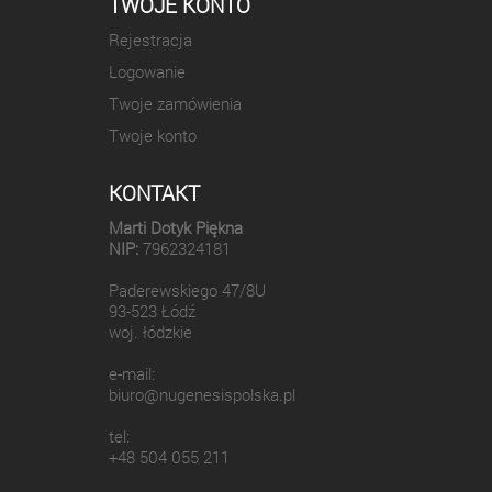
TWOJE KONTO
Rejestracja
Logowanie
Twoje zamówienia
Twoje konto
KONTAKT
Marti Dotyk Piękna
NIP:
7962324181
Paderewskiego 47/8U
93-523 Łódź
woj. łódzkie
e-mail:
biuro@nugenesispolska.pl
tel:
+48 504 055 211