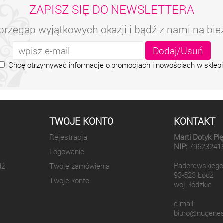
ZAPISZ SIĘ DO NEWSLETTERA
przegap wyjątkowych okazji i bądź z nami na bi
Chcę otrzymywać informacje o promocjach i nowościach w sklepi
TWOJE KONTO
KONTAKT
Rejestracja
Marti Dotyk Pi
NIP:
79623241
Logowanie
Paderewskiego
dź
Twoje zamówienia
93-523 Łódź
Twoje konto
woj. łódzkie
e-mail:
biuro@nugenes