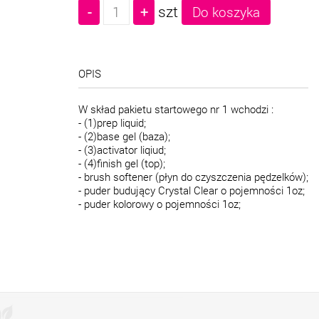
szt
OPIS
W skład pakietu startowego nr 1 wchodzi :
- (1)prep liquid;
- (2)base gel (baza);
- (3)activator liqiud;
- (4)finish gel (top);
- brush softener (płyn do czyszczenia pędzelków);
- puder budujący Crystal Clear o pojemności 1oz;
- puder kolorowy o pojemności 1oz;