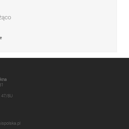
eżąco
e
ękna
81
 47/8U
ispolska.pl