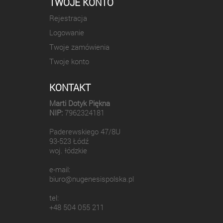
TWOJE KONTO
Rejestracja
Logowanie
Twoje zamówienia
Twoje konto
KONTAKT
Marti Dotyk Piękna
NIP:
7962324181
Paderewskiego 47/8U
93-523 Łódź
woj. łódzkie
e-mail:
biuro@nugenesispolska.pl
tel:
+48 504 055 211