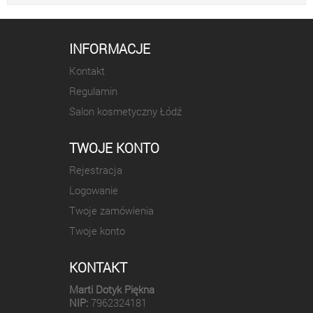
INFORMACJE
Kontakt
Regulamin
Salon kosmetyczny Łódź
TWOJE KONTO
Rejestracja
Logowanie
Twoje zamówienia
Twoje konto
KONTAKT
Marti Dotyk Piękna
NIP:
7962324181