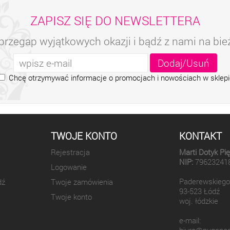
ZAPISZ SIĘ DO NEWSLETTERA
przegap wyjątkowych okazji i bądź z nami na bi
Chcę otrzymywać informacje o promocjach i nowościach w sklepi
TWOJE KONTO
KONTAKT
Rejestracja
Marti Dotyk Pi
NIP:
79623241
Logowanie
Paderewskiego
dź
Twoje zamówienia
93-523 Łódź
Twoje konto
woj. łódzkie
e-mail: