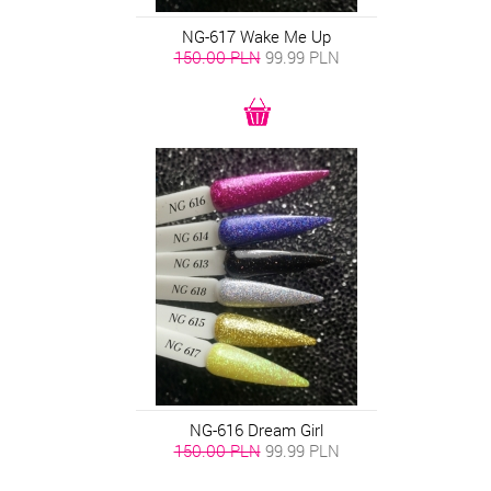
NG-617 Wake Me Up
150.00 PLN
99.99
PLN
NG-616 Dream Girl
150.00 PLN
99.99
PLN