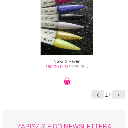
NG-613 Raven
150.00 PLN
99.99
PLN
1
2
ZAPISZ SIĘ DO NEWSLETTERA