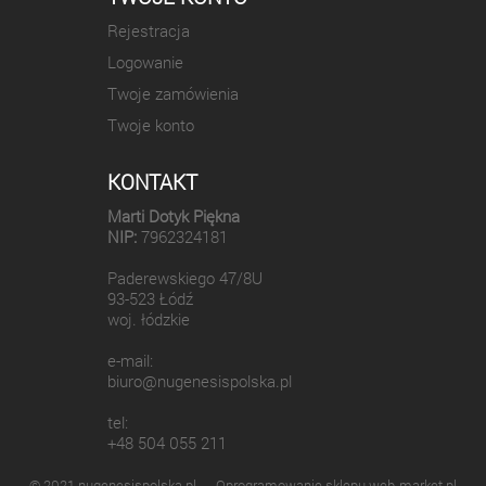
Rejestracja
Logowanie
Twoje zamówienia
Twoje konto
KONTAKT
Marti Dotyk Piękna
NIP:
7962324181
Paderewskiego 47/8U
93-523 Łódź
woj. łódzkie
e-mail:
biuro@nugenesispolska.pl
tel:
+48 504 055 211
© 2021 nugenesispolska.pl
Oprogramowanie sklepu web-market.pl