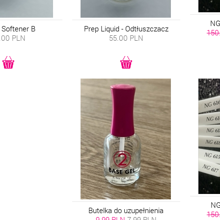
NG-
 Softener B
Prep Liquid - Odtłuszczacz
150
.00
PLN
55.00
PLN
NG
Butelka do uzupełnienia
150
9.99 PLN
7.99
PLN