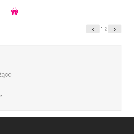
1
2
eżąco
e