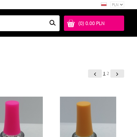
(0) 0.00 PLN
1
2