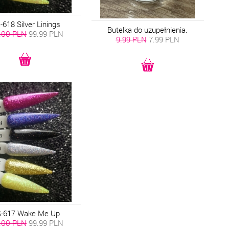
618 Silver Linings
Butelka do uzupełnienia.
.00 PLN
99.99
PLN
9.99 PLN
7.99
PLN
-617 Wake Me Up
.00 PLN
99.99
PLN